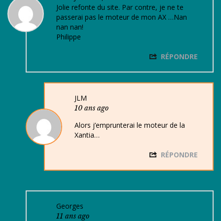
Jolie refonte du site. Par contre, je ne te
passerai pas le moteur de mon AX …Nan
nan nan!
Philippe
RÉPONDRE
JLM
10 ans ago
Alors j’emprunterai le moteur de la
Xantia…
RÉPONDRE
Georges
11 ans ago