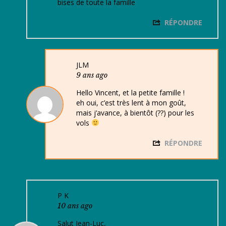
bises de toute la famille
RÉPONDRE
JLM
9 ans ago
Hello Vincent, et la petite famille !
eh oui, c’est très lent à mon goût,
mais j’avance, à bientôt (??) pour les
vols
RÉPONDRE
P K
10 ans ago
Salut Jean-Luc,