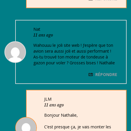
Nat
11 ans ago
Wahouuu le joli site web ! J’espère que ton
avion sera aussi joli et aussi performant !
As-tu trouvé ton moteur de tondeuse à
gazon pour voler ? Grosses bises ! Nathalie
RÉPONDRE
JLM
11 ans ago
Bonjour Nathalie,
C’est presque ça, je vais monter les