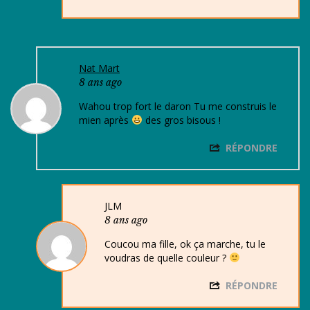
Nat Mart
8 ans ago
Wahou trop fort le daron Tu me construis le
mien après
des gros bisous !
RÉPONDRE
JLM
8 ans ago
Coucou ma fille, ok ça marche, tu le
voudras de quelle couleur ?
RÉPONDRE