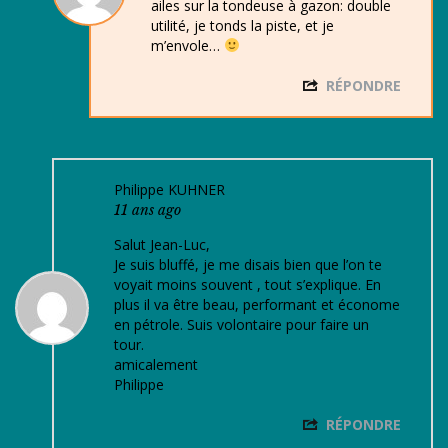
ailes sur la tondeuse à gazon: double
utilité, je tonds la piste, et je
m’envole…
RÉPONDRE
Philippe KUHNER
11 ans ago
Salut Jean-Luc,
Je suis bluffé, je me disais bien que l’on te
voyait moins souvent , tout s’explique. En
plus il va être beau, performant et économe
en pétrole. Suis volontaire pour faire un
tour.
amicalement
Philippe
RÉPONDRE