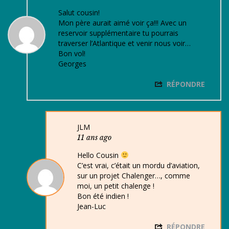
Salut cousin!
Mon père aurait aimé voir ça!!! Avec un
reservoir supplémentaire tu pourrais
traverser l’Atlantique et venir nous voir…
Bon vol!
Georges
RÉPONDRE
JLM
11 ans ago
Hello Cousin
C’est vrai, c’était un mordu d’aviation,
sur un projet Chalenger…, comme
moi, un petit chalenge !
Bon été indien !
Jean-Luc
RÉPONDRE