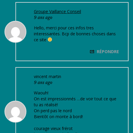
Groupe Vaillance Conseil
9 ans ago
Hello, merci pour ces infos tres
interessantes. Bcp de bonnes choses dans
ce site
RÉPONDRE
vincent martin
9 ans ago
Waouh!
On est impressionnés …de voir tout ce que
tu as réalisé!
On perd pas le nord
Bientôt on monte à bord!
courage vieux frérot