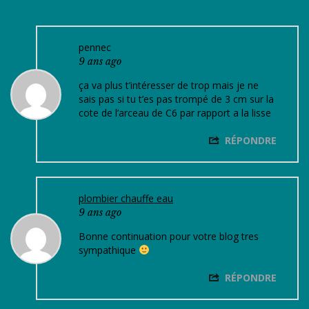
pennec
9 ans ago
ça va plus t’intéresser de trop mais je ne
sais pas si tu t’es pas trompé de 3 cm sur la
cote de l’arceau de C6 par rapport a la lisse
RÉPONDRE
plombier chauffe eau
9 ans ago
Bonne continuation pour votre blog tres
sympathique
RÉPONDRE