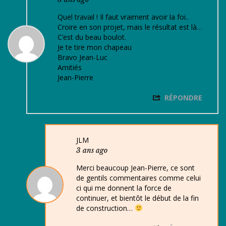
Quel travail ! Il faut vraiment avoir la foi..
Croire en son projet, mais le résultat est là…
C’est du beau boulot.
Je te tire mon chapeau
Bravo Jean-Luc
Amitiés
Jean-Pierre
RÉPONDRE
JLM
3 ans ago
Merci beaucoup Jean-Pierre, ce sont
de gentils commentaires comme celui
ci qui me donnent la force de
continuer, et bientôt le début de la fin
de construction…