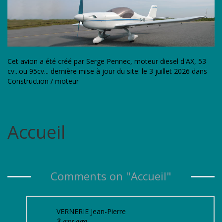
Cet avion a été créé par Serge Pennec, moteur diesel d'AX, 53
cv...ou 95cv... dernière mise à jour du site: le 3 juillet 2026 dans
Construction / moteur
Accueil
Comments on "Accueil"
VERNERIE Jean-Pierre
3 ans ago