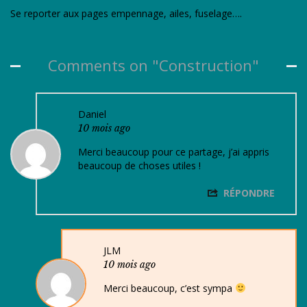
Se reporter aux pages empennage, ailes, fuselage….
Comments on "Construction"
Daniel
10 mois ago
Merci beaucoup pour ce partage, j’ai appris
beaucoup de choses utiles !
RÉPONDRE
JLM
10 mois ago
Merci beaucoup, c’est sympa