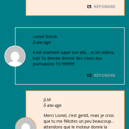
RÉPONDRE
Lionel Storck
5 ans ago
Il est vraiment super ton site… et les vidéos,
top! Tu devrais donner des cours aux
journalistes TV !!!!!!!!!!!!!!!
RÉPONDRE
JLM
5 ans ago
Merci Lionel, c’est gentil, mais je crois
que tu me félicites un peu beaucoup…
attendons que le moteur donne la