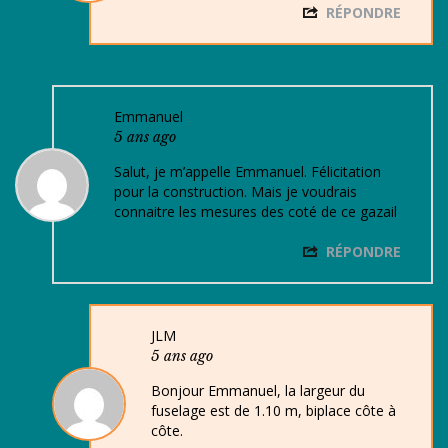
RÉPONDRE
Emmanuel
5 ans ago
Salut, je m’appelle Emmanuel. Félicitation
pour la construction. Mais je voudrais
connaitre les mesures des coté de ce gazail
RÉPONDRE
JLM
5 ans ago
Bonjour Emmanuel, la largeur du
fuselage est de 1.10 m, biplace côte à
côte.