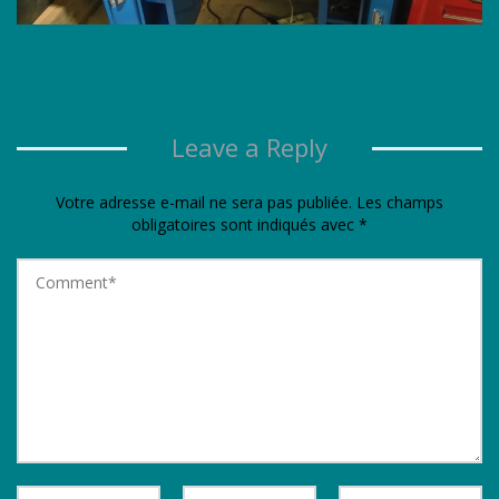
Leave a Reply
Votre adresse e-mail ne sera pas publiée.
Les champs
obligatoires sont indiqués avec
*