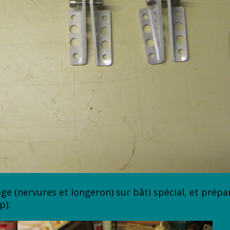
ge (nervures et longeron) sur bâti spécial, et prép
p):